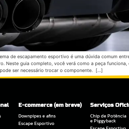
istema de escapamento esportivo é uma dúvida comum entr
 Neste guia completo, você verá como a peça funciona, qu
 pode ser necessário trocar o componente. […]
onal
E-commerce (em breve)
Serviços Ofic
s
Downpipes e afins
Chip de Potência
e Piggyback
Escape Esportivo
Escape Esportivo