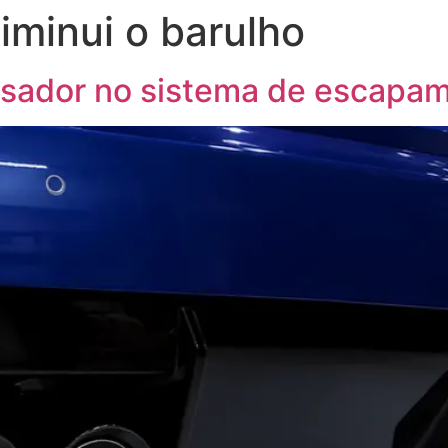
iminui o barulho
ME
QUEM SOMOS
SERVIÇOS
E-COMMERCE
lisador no sistema de escap