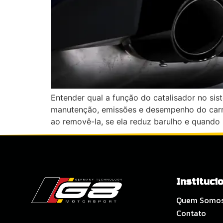
Entender qual a função do catalisador no s
manutenção, emissões e desempenho do carro.
ao removê-la, se ela reduz barulho e quando
Instituci
Quem Somo
Contato