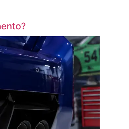
 (EM BREVE)
BLOG
CONTATO
amento?