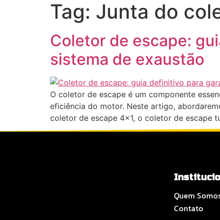
Tag:
Junta do col
HO
Coletor de escape: gui
sistema de exaustão
O coletor de escape é um componente essenc
eficiência do motor. Neste artigo, abordare
coletor de escape 4×1, o coletor de escape t
Instituci
Quem Somo
Contato