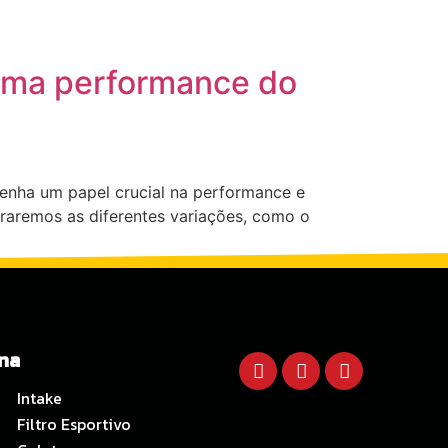
 (EM BREVE)
BLOG
CONTATO
áxima performance do
enha um papel crucial na performance e
oraremos as diferentes variações, como o
ina
Intake
Filtro Esportivo