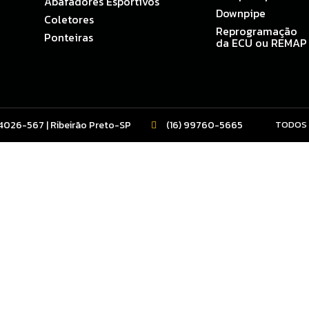
Abafadores Esportivos
Downpipe
Coletores
Reprogramação
Ponteiras
da ECU ou REMAP
14026-567 | Ribeirão Preto-SP
(16) 99760-5665
TODOS 