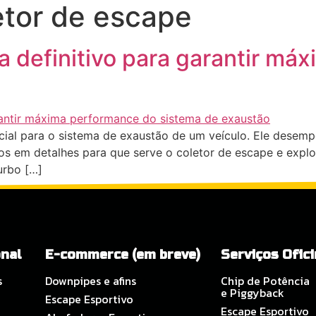
etor de escape
ME
QUEM SOMOS
SERVIÇOS
E-COMMERCE
a definitivo para garantir m
ial para o sistema de exaustão de um veículo. Ele desemp
mos em detalhes para que serve o coletor de escape e expl
urbo […]
onal
E-commerce (em breve)
Serviços Ofic
s
Downpipes e afins
Chip de Potência
e Piggyback
Escape Esportivo
Escape Esportivo