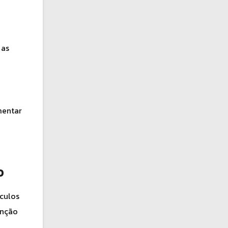
 as
mentar
o
culos
enção