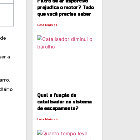
Filtro de ar esportivo
prejudica o motor? Tudo
que você precisa saber
Leia Mais >>
 de
ser a
arro,
diário
Qual a função do
catalisador no sistema
de escapamento?
Leia Mais >>