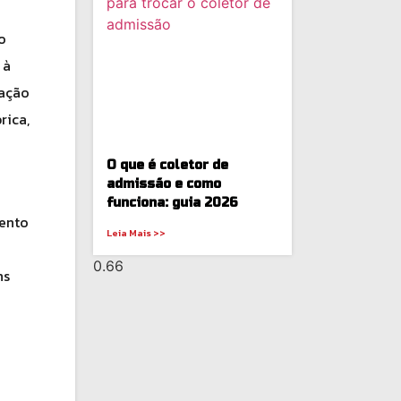
o
 à
dação
rica,
O que é coletor de
admissão e como
funciona: guia 2026
mento
Leia Mais >>
ns