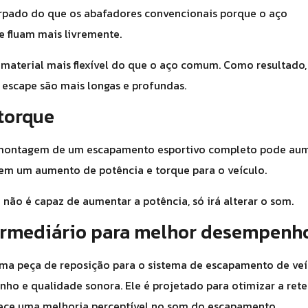
pado do que os abafadores convencionais porque o aço
e fluam mais livremente.
 material mais flexível do que o aço comum. Como resultado,
 escape são mais longas e profundas.
torque
a montagem de um escapamento esportivo completo pode au
o em um aumento de potência e torque para o veículo.
não é capaz de aumentar a potência, só irá alterar o som.
ermediário para melhor desempenh
ma peça de reposição para o sistema de escapamento de veí
nho e qualidade sonora. Ele é projetado para otimizar a ret
ece uma melhoria perceptível no som do escapamento.